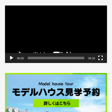
動
画
プ
レ
ー
ヤ
ー
00:00
00:16