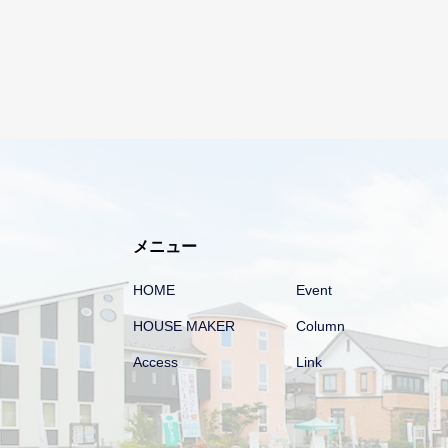
メニュー
HOME
Event
HOUSE MAKER
Column
Access
Link