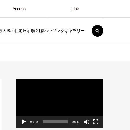
Access
Link
SEARCH
最大級の住宅展示場 利府ハウジングギャラリー
動
画
プ
レ
ー
ヤ
ー
00:00
00:16